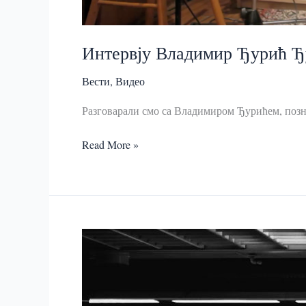
Интервју Владимир Ђурић Ђ
Вести
,
Видео
Разговарали смо са Владимиром Ђурићем, позна
Интервју
Read More »
Владимир
Ђурић
Ђура