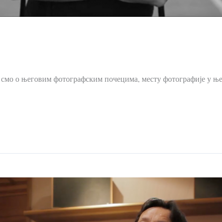
мо о његовим фотографским почецима, месту фотографије у њего