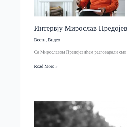
Интервју Mирослав Предоје
Вести
,
Видео
Са Мирославом Предојевићем разговарали смо 
Интервју
Read More »
Mирослав
Предојевић