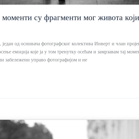
 моменти су фрагменти мог живота који
едан од оснивача фотографског колектива Инверт и члан пројект
осење емоција које ја у том тренутку осећам и замрзавам тај мом
ли забележени управо фотографијом и не