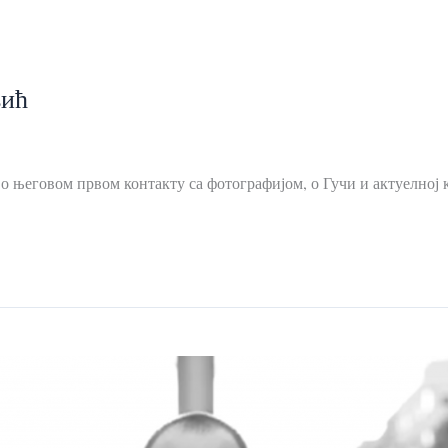
вић
о његовом првом контакту са фотографијом, о Гучи и актуелн