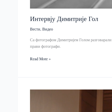
Интервју Димитрије Гол
Вести
,
Видео
Са фотографом Димитријем Голом разговарали с
прави фотографи.
Интервју
Read More »
Димитрије
Гол