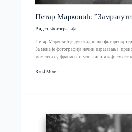
Петар Марковић: ”Замрзнути
Видео
,
Фотографија
Петар Марковић је дугогодишњи фоторепортер, ј
За мене је фотографија начин изразавања, прен
моменти су фрагменти мог живота који су оста
Петар
Read More »
Марковић:
”Замрзнути
моменти
су
фрагменти
мог
живота