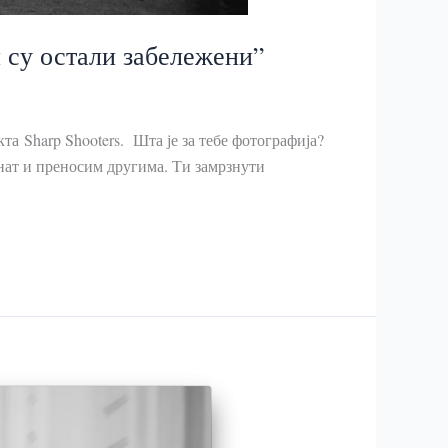
 су остали забележени”
а Sharp Shooters. Шта је за тебе фотографија?
енат и преносим другима. Ти замрзнути