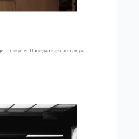
е га покрећу. Погледајте део интервјуа.