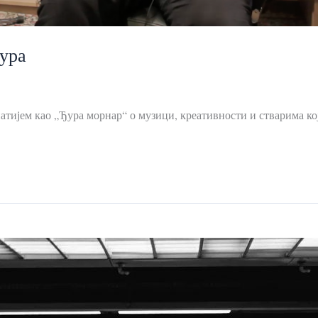
ура
тијем као „Ђура морнар“ о музици, креативности и стварима кој