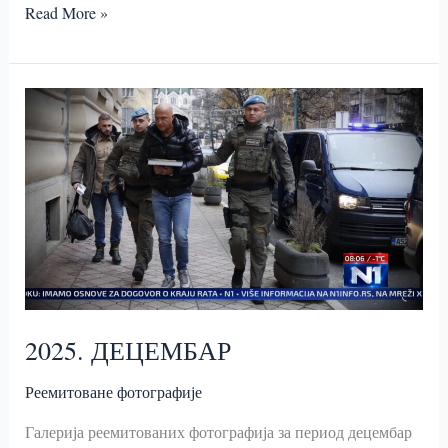
ПОЗИВ
Read More »
ЗА
СЕДНИЦУ
УПРАВНОГ
ОДБОРА
ОФА
2025. ДЕЦЕМБАР
Реемитоване фотографије
Галерија реемитованих фотографија за период децембар