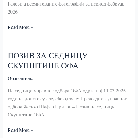
Галерија реемитованих фотографија за период фебруар
2026.
2026.
Read More »
ФЕБРУАР
ПОЗИВ ЗА СЕДНИЦУ
СКУПШТИНЕ ОФА
Обавештења
На седници управног одбора ОФА одржаној 11.03.2026.
године, донете су следеће одлуке: Председник управног
одбора Жељко Шафар Прилог – Позив на седницу
Скупштине ОФА
ПОЗИВ
Read More »
ЗА