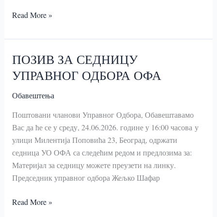
ПОЗИВ
Read More »
АУТОРИМА
ПОЗИВ ЗА СЕДНИЦУ
УПРАВНОГ ОДБОРА ОФА
Обавештења
Поштовани чланови Управног Одбора, Обавештавамо
Вас да ће се у среду, 24.06.2026. године у 16:00 часова у
улици Милентија Поповића 23, Београд, одржати
седница УО ОФА са следећим редом и предлозима за:
Материјал за седницу можете преузети на линку.
Председник управног одбора Жељко Шафар
ПОЗИВ
Read More »
ЗА