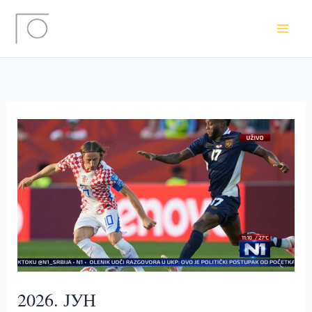
Пређи
на
садржај
2026. ЈУН