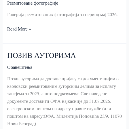
Реемитоване фотографије
Галерија реемитованих фотографија за период мај 2026.
2026.
Read More »
МАЈ
ПОЗИВ АУТОРИМА
Обавештења
Позив ауторима да доставе пријаву са документацијом о
кабловски реемитованим ауторским делима за исплату
тантјема за 2025, а што подразумева: Све наведене
документе доставити ОФА најкасније до 31.08.2026.
електронском поштом на адресу правне службе (или
поштом на адресу:ОФА, Милентија Поповића 23/9, 11070
Нови Београд).