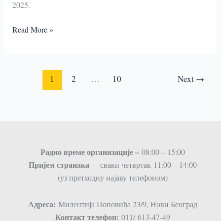
2025.
2025.
Read More »
ДЕЦЕМБАР
1
2
…
10
Next
→
Радно време организације –
08:00 – 15:00
Пријем странaка
– сваки четвртак 11:00 – 14:00
(уз претходну најаву телефоном)
Адреса:
Милентија Поповића 23/9, Нови Београд
Контакт телефон:
011/ 613-47-49