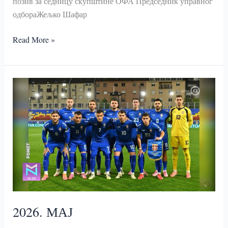
позив за седницу скупштине ОФА Председник управног
одбораЖељко Шафар
ПОЗИВ
Read More »
ЗА
СЕДНИЦУ
СКУПШТИНЕ
ОФА
2026. МАЈ