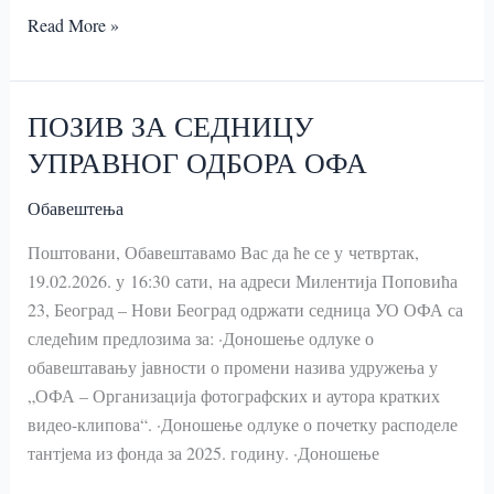
2026.
Read More »
ЈАНУАР
ПОЗИВ ЗА СЕДНИЦУ
УПРАВНОГ ОДБОРА ОФА
Обавештења
Поштовани, Обавештавамо Вас да ће се у четвртак,
19.02.2026. у 16:30 сати, на адреси Милентија Поповића
23, Београд – Нови Београд одржати седница УО ОФА са
следећим предлозима за: ·Доношење одлуке о
обавештавању јавности о промени назива удружења у
„ОФА – Организација фотографских и аутора кратких
видео-клипова“. ·Доношење одлуке о почетку расподеле
тантјема из фонда за 2025. годину. ·Доношење