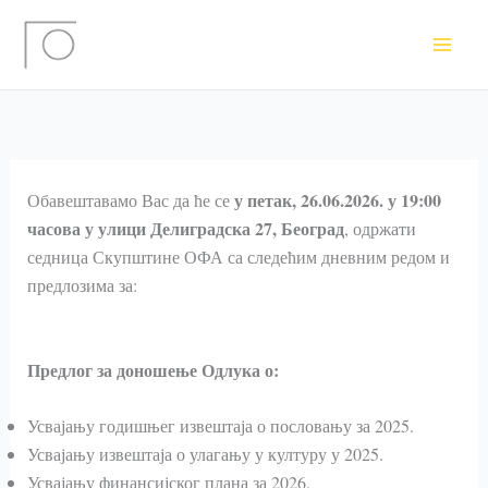
Пређи
на
садржај
у петак, 26.06.2026. у 19:00
Обавештавамо Вас да ће се
часова у улици Делиградска 27, Београд
, одржати
седница Скупштине ОФА са следећим дневним редом и
предлозима за:
Предлог за доношење Одлука о:
Усвајању годишњег извештаја о пословању за 2025.
Усвајању извештаја о улагању у културу у 2025.
Усвајању финансијског плана за 2026.