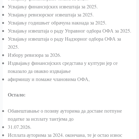
Усвајању финансијских извештаја за 2025.
Усвајању ревизорског извештаја за 2025.
Усвајању годишњег обрачуна накнада за 2025.
Усвајању извештаја о раду Управног одбора ОФА за 2025.
Усвајању извештаја о раду Надзорног одбора ОФА за
2025.
Избору ревизора за 2026.
Издвајању финансијских средстава у култури јер се
показало да овакво издвајање
афирмишу и помаже члановима ОФА,
Остало:
Обавештавање о позиву ауторима да доставе потпуне
податке за исплату тантјема до
31.07.2026.
Исплата ауторима за 2024. окончана, те је остао износ