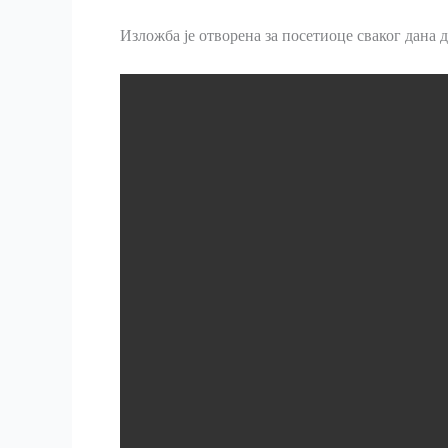
Изложба је отворена за посетиоце сваког дана д