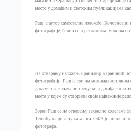
магазин и Франкфуртске вести. Сарађивао је с
место у домаћим и светским публикацијама као
Раш је аутор самосталне изложбе „Колорисани 
фотографије, бавио се и рекламном, модном и
На отварању изложбе, Бранимир Карановић иста
фотографији. Раш је својим минималистичким 
документује значајне тренутке и догађаје прот
места у којем су створили своје најважније радо
Зоран Раш се на отварању захвалио колегама 
Тешићу на дизајну каталога. ОФА је поносни 
фотографа.