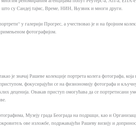
а многим реномираним агенцијама попут Реутерс-а, АП-а, ЕПА-е 
 што су Сандеј тајмс, Време, НИН, Њузвик и многи други.
портрети“ у галерији Прогрес, а учествовао је и на бројним ко
 примењеном фотографијом.
као је значај Рашеве колекције портрета колега фотографа, која
приступом, фокусирајући се на физиономију фотографа и кључну
еклих деценија. Овакав приступ омогућава да се портретисани у
ве.
фотографима, Музеју града Београда на подршци, као и Организ
покровитељ ове изложбе, подржавајући Рашеву визију и доприно