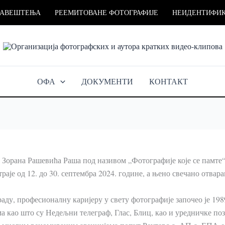
БАВЕШТЕЊА
РЕЕМИТОВАНЕ ФОТОГРАФИЈЕ
НЕИДЕНТИФИК
ОФА
ДОКУМЕНТИ
КОНТАКТ
Зорана Рашевића Раша под називом „Фотографије које се памте“,
је од 12. до 30. септембра 2024. године, а њено свечано отварањ
аду, професионалну каријеру у свету фотографије започео је 198
а као што су Недељни телеграф, Глас, Блиц, као и уредничке по