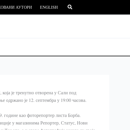
Претрага
ОВАНИ АУТОРИ
ENGLISH
 која је тренутно отворена у Сали под
е одржано је 12. септембра у 19:00 часова.
9. године као фоторепортер листа Борба.
зиције у магазинима Репортер, Статус, Нови