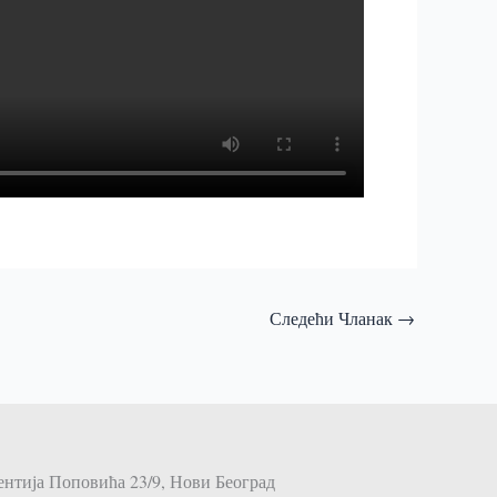
Следећи Чланак
→
тија Поповића 23/9, Нови Београд