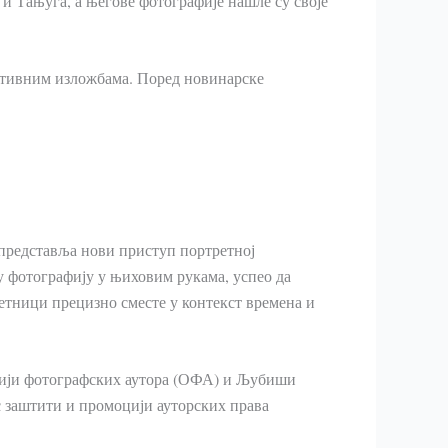
и Тањуга, а његове фотографије нашле су своје
лективним изложбама. Поред новинарске
 представља нови приступ портретној
 фотографију у њиховим рукама, успео да
метници прецизно сместе у контекст времена и
ацији фотографских аутора (ОФА) и Љубиши
с заштити и промоцији ауторских права