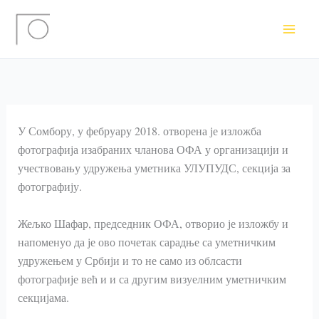
Пређи
на
садржај
У Сомбору, у фебруару 2018. отворена је изложба
фотографија изабраних чланова ОФА у организацији и
учествовању удружења уметника УЛУПУДС, секција за
фотографију.
Жељко Шафар, председник ОФА, отворио је изложбу и
напоменуо да је ово почетак сарадње са уметничким
удружењем у Србији и то не само из облсасти
фотографије већ и и са другим визуелним уметничким
секцијама.