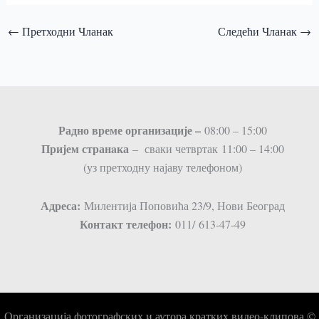
←
Претходни Чланак
Следећи Чланак
→
Радно време организације –
08:00 – 15:00
Пријем странaка
– сваки четвртак 11:00 – 14:00
(уз претходну најаву телефоном)
Адреса:
Милентија Поповића 23/9, Нови Београд
Контакт телефон:
011/ 613-47-49
Организација фотографских и аутора кратких видео-клипова ©