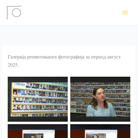
Пређи
на
садржај
Галерија реемитованих фотографија за период август
2025.