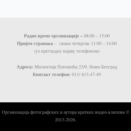
Радно време организације –
08:00 – 15:00
Пријем странaка
– сваки четвртак 11:00 – 14:00
(уз претходну најаву телефоном)
Адреса:
Милентија Поповића 23/9, Нови Београд
Контакт телефон:
011/ 613-47-49
Организација фотографских и аутора кратких видео-клипова ©
2013-2026.