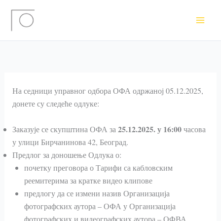
Пређи
на
садржај
На седници управног одбора ОФА одржаној 05.12.2025,
донете су следеће одлуке:
25.12.2025. у 16:00
Заказује се скупштина ОФА за
часова
у улици Бирчанинова 42, Београд.
Предлог за доношење Одлука о:
почетку преговора о Тарифи са кабловским
реемитерима за кратке видео клипове
предлогу да се измени назив Организација
фотографских аутора – ОФА у Организација
фотографских и видеографских аутора – ОФВА