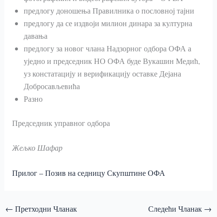
предлогу доношења Правилника о пословној тајни
предлогу да се издвоји милион динара за културна
давања
предлогу за новог члана Надзорног одбора ОФА а
уједно и председник НО ОФА буде Вукашин Медић,
уз констатацију и верификацију оставке Дејана
Добросављевића
Разно
Председник управног одбора
Жељко Шафар
Прилог – Позив на седницу Скупштине ОФА
←
Претходни Чланак
Следећи Чланак
→