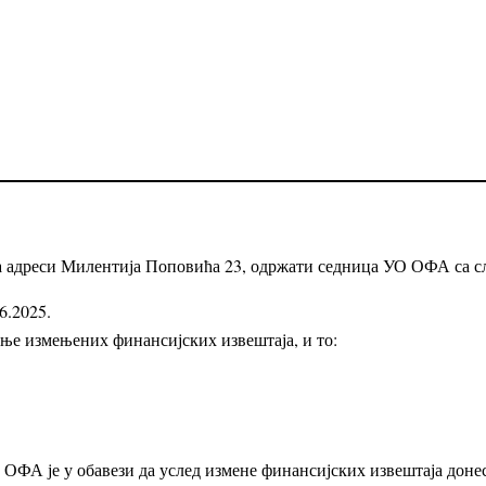
а адреси Милентија Поповића 23, одржати седница УО ОФА са с
6.2025.
ње измењених финансијских извештаја, и то:
 ОФА је у обавези да услед измене финансијских извештаја доне