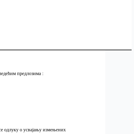
ледећим предлозима :
се одлуку о усвајању измењених