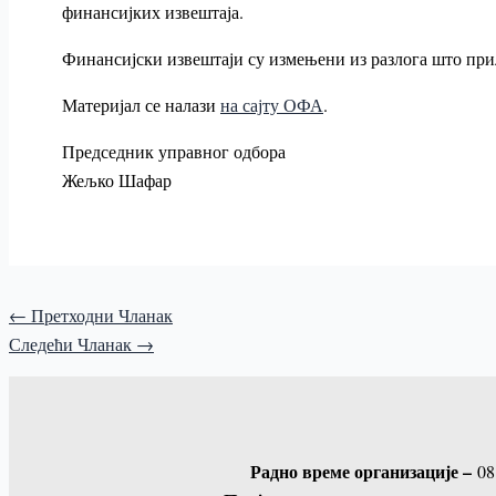
финансијких извештаја.
Финансијски извештаји су измењени из разлога што прил
Материјал се налази
на сајту ОФА
.
Председник управног одбора
Жељко Шафар
←
Претходни Чланак
Следећи Чланак
→
Радно време организације –
08