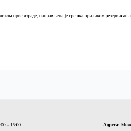
иком прве израде, направљена је грешка приликом резервисања с
Адреса:
:00 – 15:00
Милен