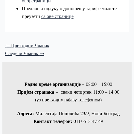
овој страници
Предлог и одлуку о доношењу тарифе можете
преузети
са ове странице
←
Претходни Чланак
Следећи Чланак
→
Радно време организације –
08:00 – 15:00
Пријем странaка
– сваки четвртак 11:00 – 14:00
(уз претходну најаву телефоном)
Адреса:
Милентија Поповића 23/9, Нови Београд
Контакт телефон:
011/ 613-47-49