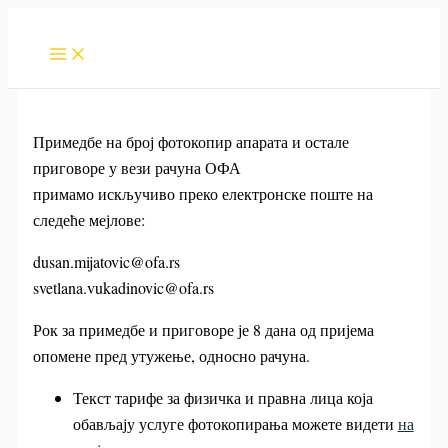
Пређи
на
садржај
Примедбе на број фотокопир апарата и остале
приговоре у вези рачуна ОФА
примамо искључиво преко електронске поште на
следеће мејлове:
dusan.mijatovic@ofa.rs
svetlana.vukadinovic@ofa.rs
Рок за примедбе и приговоре је 8 дана од пријема
опомене пред утужење, односно рачуна.
Текст тарифе за физичка и правна лица која
обављају услуге фотокопирања можете видети
на