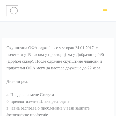
Пређи
на
садржај
Скупштина ОФА одржаће се у уторак 24.01.2017. са
почетком у 19 часова у просторијама у Добрачиној 59б
(Дорћол сквер). После одржане скупштине чланови и
пријатељи ОФА могу да наставе дружење до 22 часа.
Дневни ред:
а. Предлог измене Статута
б. предлог измене Плана расподеле
в. јавна расправа о проблемима у вези заштите
фотографске професије