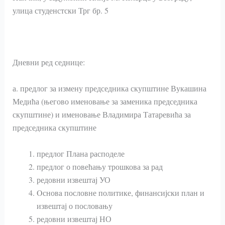
улица студенстски Трг бр. 5
Дневни ред седнице:
а. предлог за измену председника скупштине Вукашина
Медића (његово именовање за заменика председника
скупштине) и именовање Владимира Татаревића за
председника скупштине
предлог Плана расподеле
предлог о повећању трошкова за рад
редовни извештај УО
Oсновa пословне политике, финансијски план и
извештај о пословању
редовни извештај НО