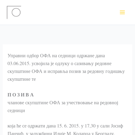
Пређи
на
садржај
Управни одбор ОФА на седници одржане дана
03.06.2015. усвојила је одлуку о сазивању редовне
скупштине ОФА и исправља позив за редовну годишњу
скупштине те
П О З И В А
чланове скупштине ОФА за учествовање на редовној
седници
која ће се одржати дана 15. 6. 2015. у 17,30 у сали Јосиф
Панчић, у задужбини Илије М. Коларца у Београду,