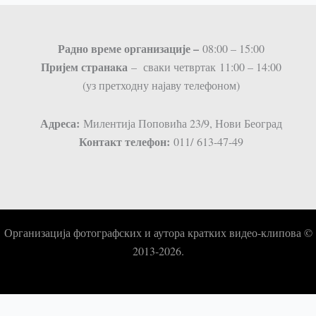
Радно време организације –
08:00 – 15:00
Пријем странaка
– сваки четвртак 11:00 – 14:00
(уз претходну најаву телефоном)
Адреса:
Милентија Поповића 23/9, Нови Београд
Контакт телефон:
011/ 613-47-49
Организација фотографских и аутора кратких видео-клипова ©
2013-2026.