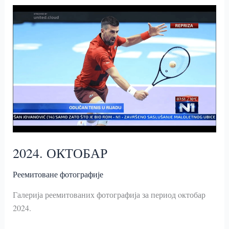
2024. ОКТОБАР
Реемитоване фотографије
Галерија реемитованих фотографија за период oктобар
2024.