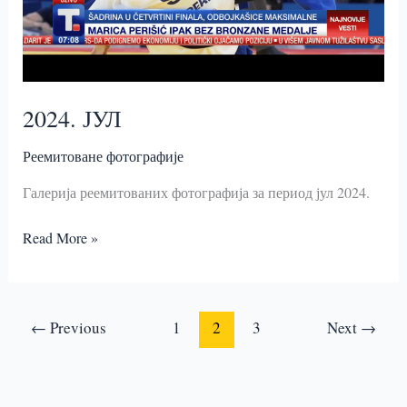
2024. ЈУЛ
Реемитоване фотографије
Галерија реемитованих фотографија за период јул 2024.
2024.
Read More »
ЈУЛ
←
Previous
1
2
3
Next
→