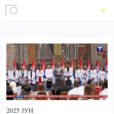
Пређи
на
садржај
2025 ЈУН