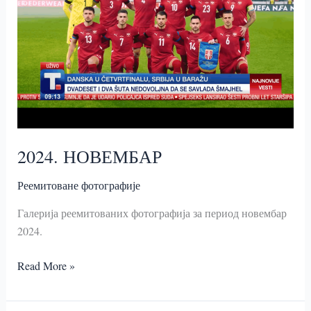
2024. НОВЕМБАР
Реемитоване фотографије
Галерија реемитованих фотографија за период новембар
2024.
2024.
Read More »
НОВЕМБАР