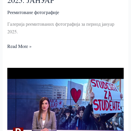
Реемитоване фотографије
Галерија реемитованих фотографија за период jануар
2025.
2025.
Read More »
ЈАНУАР