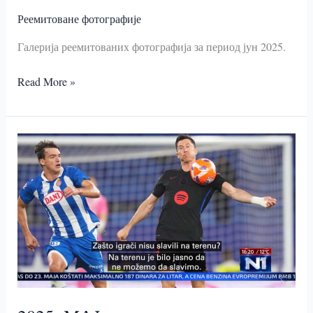
Реемитоване фотографије
Галерија реемитованих фотографија за период јун 2025.
2025
Read More »
ЈУН