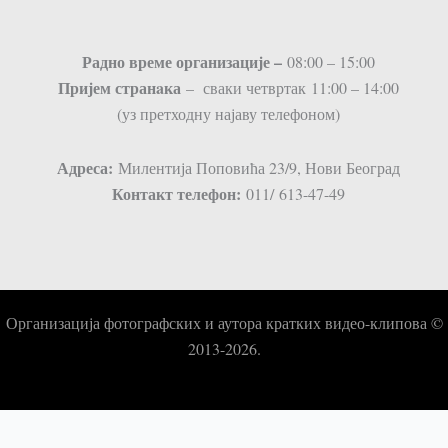
Радно време организације –
08:00 – 15:00
Пријем странaка
– сваки четвртак 11:00 – 14:00
(уз претходну најаву телефоном)
Адреса:
Милентија Поповића 23/9, Нови Београд
Контакт телефон:
011/ 613-47-49
Организација фотографских и аутора кратких видео-клипова ©
2013-2026.