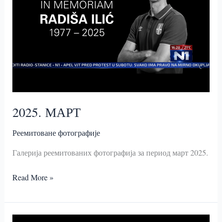
2025. МАРТ
Реемитоване фотографије
Галерија реемитованих фотографија за период март 2025.
2025.
Read More »
МАРТ