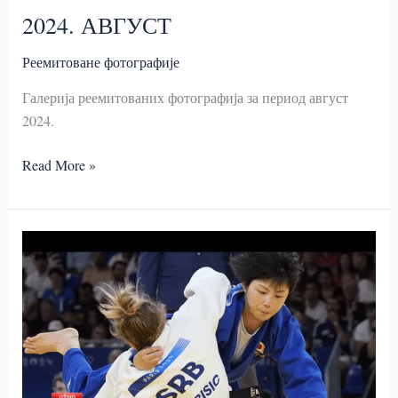
2024. АВГУСТ
Реемитоване фотографије
Галерија реемитованих фотографија за период август
2024.
2024.
Read More »
АВГУСТ