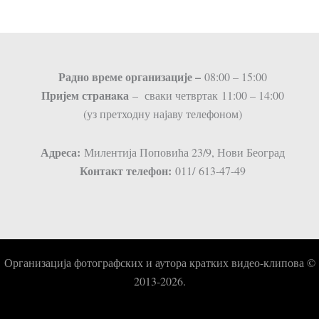
Радно време организације –
08:00 – 15:00
Пријем странaка
– сваки четвртак 11:00 – 14:00
(уз претходну најаву телефоном)
Адреса:
Милентија Поповића 23/9, Нови Београд
Контакт телефон:
011/ 613-47-49
Организација фотографских и аутора кратких видео-клипова ©
2013-2026.